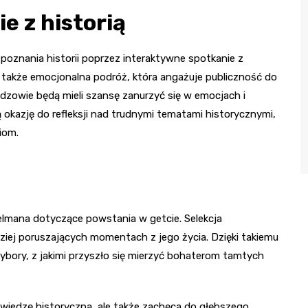
e z historią
oznania historii poprzez interaktywne spotkanie z
e także emocjonalna podróż, która angażuje publiczność do
dzowie będą mieli szansę zanurzyć się w emocjach i
okazję do refleksji nad trudnymi tematami historycznymi,
iom.
lmana dotyczące powstania w getcie. Selekcja
ziej poruszających momentach z jego życia. Dzięki takiemu
ybory, z jakimi przyszło się mierzyć bohaterom tamtych
 wiedzę historyczną, ale także zachęca do głębszego