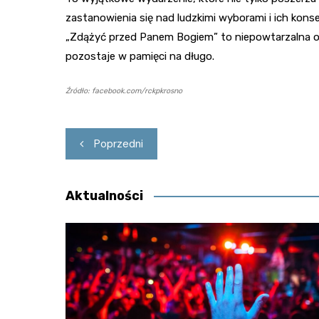
zastanowienia się nad ludzkimi wyborami i ich kon
„Zdążyć przed Panem Bogiem” to niepowtarzalna oka
pozostaje w pamięci na długo.
Źródło: facebook.com/rckpkrosno
Nawigacja
Poprzedni
wpisu
Aktualności