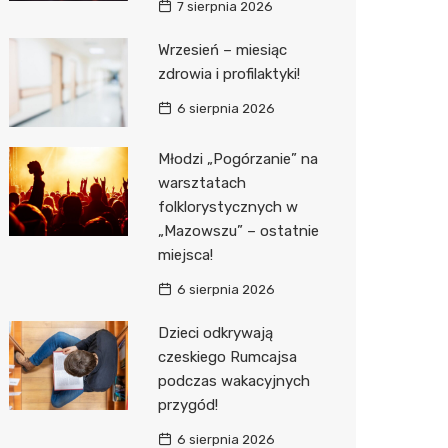
7 sierpnia 2026
Zwierzęta
Dermat
Pomoc 
Przedsz
Kino
Sklep z
Wrzesień – miesiąc
zdrowia i profilaktyki!
Sklepy specjalistyczne
Okulista
Stacja 
Klub
Wetery
Jubiler
6 sierpnia 2026
Sieci handlowe
Ortope
Akumul
Wesele
Optyk
Lidl
Usługi
Fizjoter
Stacja p
Siłownia
Sklep w
Dino
Drukarn
Młodzi „Pogórzanie” na
warsztatach
Dietety
Mechan
Księgar
Kauflan
Dorabia
folklorystycznych w
„Mazowszu” – ostatnie
Psychot
Sklep r
Stokrot
Lombar
miejsca!
Sklep m
Kwiaciar
Żabka
Geodet
6 sierpnia 2026
Przycho
Decath
Meble n
Dzieci odkrywają
czeskiego Rumcajsa
Empik
Taxi
podczas wakacyjnych
Hebe
Fotogra
przygód!
6 sierpnia 2026
JYSK