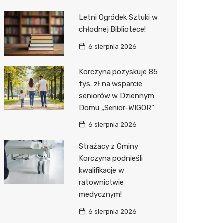
Letni Ogródek Sztuki w
Media E
chłodnej Bibliotece!
Media M
6 sierpnia 2026
Pepco
Korczyna pozyskuje 85
Sinsey
tys. zł na wsparcie
seniorów w Dziennym
Action
Domu „Senior-WIGOR”
Biedron
6 sierpnia 2026
Strażacy z Gminy
Korczyna podnieśli
kwalifikacje w
ratownictwie
medycznym!
6 sierpnia 2026