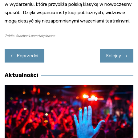
w wydarzeniu, które przybliża polską klasykę w nowoczesny
sposób. Dzięki wsparciu instytucji publicznych, widzowie
mogą cieszyć się niezapomnianymi wrażeniami teatralnymi.
Źródło: facebook.com/rckpkrosno
Nawigacja
Poprzedni
Kolejny
wpisu
Aktualności