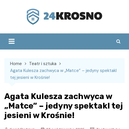
Skip
to
content
Home
Teatr i sztuka
Agata Kulesza zachwyca w „Matce” – jedyny spektakl
tej jesieni w Krośnie!
Agata Kulesza zachwyca w
„Matce” – jedyny spektakl tej
jesieni w Krośnie!