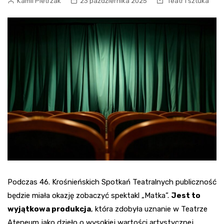
Kamil Pietrzak
23 października 2025
Teatr i sztuka
Podczas 46. Krośnieńskich Spotkań Teatralnych publiczność
będzie miała okazję zobaczyć spektakl „Matka”.
Jest to
wyjątkowa produkcja
, która zdobyła uznanie w Teatrze
Ateneum jako dzieło o wysokiej wartości artystycznej.