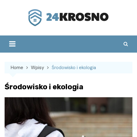
Skip
to
content
Home
Wpisy
Środowisko i ekologia
Środowisko i ekologia