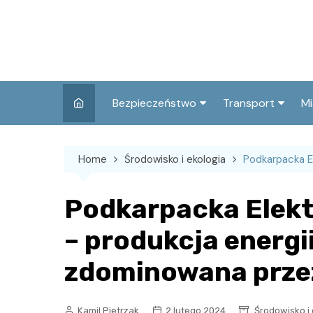
Skip
to
content
Bezpieczeństwo
Transport
Mi
Kronika policyjna
Komunikacja miej
I
Home
Środowisko i ekologia
Podkarpacka E
Wypadki i zdarzenia
Drogi i remonty
S
l
Prewencja i edukacja
Podkarpacka Elekt
policyjna
Ś
– produkcja energii
I
zdominowana prze
Kamil Pietrzak
2 lutego 2024
Środowisko i 