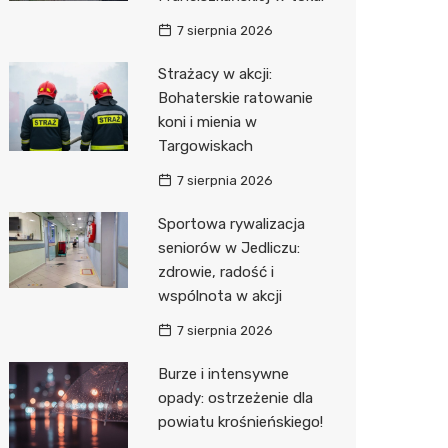
7 sierpnia 2026
Zwierzęta
Dermat
Pomoc 
Przedsz
Kino
Sklep z
Strażacy w akcji:
Sklepy specjalistyczne
Okulista
Stacja 
Klub
Wetery
Jubiler
Bohaterskie ratowanie
Sieci handlowe
Ortope
Akumul
Wesele
Optyk
Lidl
koni i mienia w
Targowiskach
Usługi
Fizjoter
Stacja p
Siłownia
Sklep w
Dino
Drukarn
7 sierpnia 2026
Dietety
Mechan
Księgar
Kauflan
Dorabia
Sportowa rywalizacja
Psychot
Sklep r
Stokrot
Lombar
seniorów w Jedliczu:
zdrowie, radość i
Sklep m
Kwiaciar
Żabka
Geodet
wspólnota w akcji
Przycho
Decath
Meble n
7 sierpnia 2026
Empik
Taxi
Burze i intensywne
opady: ostrzeżenie dla
Hebe
Fotogra
powiatu krośnieńskiego!
JYSK