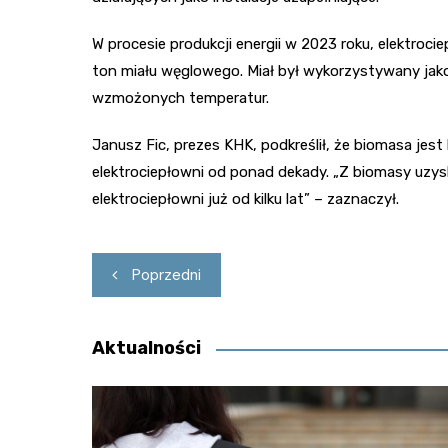
W procesie produkcji energii w 2023 roku, elektrocie
ton miału węglowego. Miał był wykorzystywany jak
wzmożonych temperatur.
Janusz Fic, prezes KHK, podkreślił, że biomasa je
elektrociepłowni od ponad dekady. „Z biomasy uzys
elektrociepłowni już od kilku lat” – zaznaczył.
Nawigacja
Poprzedni
wpisu
Aktualności