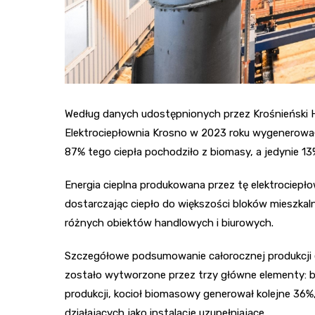
Według danych udostępnionych przez Krośnieński Ho
Elektrociepłownia Krosno w 2023 roku wygenerowała 
87% tego ciepła pochodziło z biomasy, a jedynie 1
Energia cieplna produkowana przez tę elektrociepł
dostarczając ciepło do większości bloków mieszkaln
różnych obiektów handlowych i biurowych.
Szczegółowe podsumowanie całorocznej produkcji el
zostało wytworzone przez trzy główne elementy: b
produkcji, kocioł biomasowy generował kolejne 36
działających jako instalacje uzupełniające.