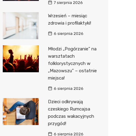
7 sierpnia 2026
Media E
Wrzesień – miesiąc
zdrowia i profilaktyki!
Media M
6 sierpnia 2026
Pepco
Sinsey
Młodzi „Pogórzanie” na
warsztatach
Action
folklorystycznych w
„Mazowszu” – ostatnie
Biedron
miejsca!
6 sierpnia 2026
Dzieci odkrywają
czeskiego Rumcajsa
podczas wakacyjnych
przygód!
6 sierpnia 2026