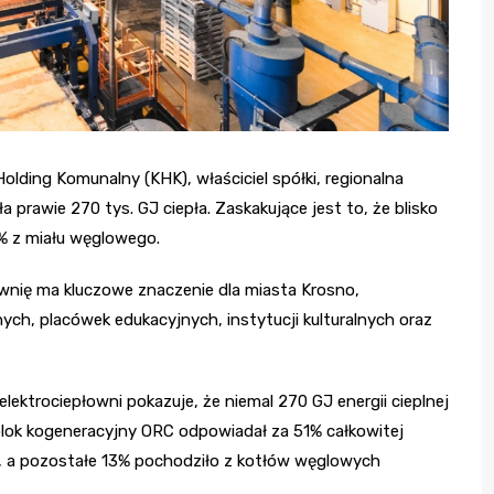
lding Komunalny (KHK), właściciel spółki, regionalna
prawie 270 tys. GJ ciepła. Zaskakujące jest to, że blisko
3% z miału węglowego.
ownię ma kluczowe znaczenie dla miasta Krosno,
ych, placówek edukacyjnych, instytucji kulturalnych oraz
ektrociepłowni pokazuje, że niemal 270 GJ energii cieplnej
lok kogeneracyjny ORC odpowiadał za 51% całkowitej
%, a pozostałe 13% pochodziło z kotłów węglowych