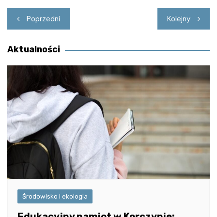
Nawigacja
Poprzedni
Kolejny
wpisu
Aktualności
Środowisko i ekologia
Edukacyjny namiot w Korczynie: