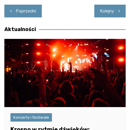
Nawigacja
Poprzedni
Kolejny
wpisu
Aktualności
Koncerty i festiwale
Krosno w rytmie dźwięków: