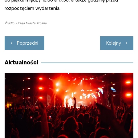
rozpoczęciem wydarzenia.
Źródło: Urząd Miasta Krosna
Nawigacja
Poprzedni
Kolejny
wpisu
Aktualności