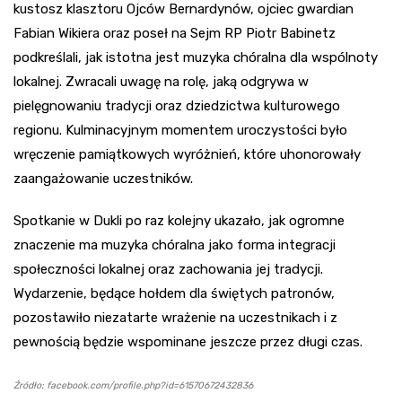
kustosz klasztoru Ojców Bernardynów, ojciec gwardian
Fabian Wikiera oraz poseł na Sejm RP Piotr Babinetz
podkreślali, jak istotna jest muzyka chóralna dla wspólnoty
lokalnej. Zwracali uwagę na rolę, jaką odgrywa w
pielęgnowaniu tradycji oraz dziedzictwa kulturowego
regionu. Kulminacyjnym momentem uroczystości było
wręczenie pamiątkowych wyróżnień, które uhonorowały
zaangażowanie uczestników.
Spotkanie w Dukli po raz kolejny ukazało, jak ogromne
znaczenie ma muzyka chóralna jako forma integracji
społeczności lokalnej oraz zachowania jej tradycji.
Wydarzenie, będące hołdem dla świętych patronów,
pozostawiło niezatarte wrażenie na uczestnikach i z
pewnością będzie wspominane jeszcze przez długi czas.
Źródło: facebook.com/profile.php?id=61570672432836