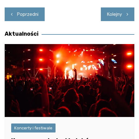
Nawigacja
Poprzedni
Kolejny
wpisu
Aktualności
Koncerty i festiwale