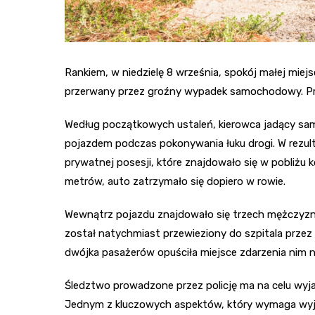
Rankiem, w niedzielę 8 września, spokój małej mie
przerwany przez groźny wypadek samochodowy. Prze
Według początkowych ustaleń, kierowca jadący sam
pojazdem podczas pokonywania łuku drogi. W rezult
prywatnej posesji, które znajdowało się w pobliżu k
metrów, auto zatrzymało się dopiero w rowie.
Wewnątrz pojazdu znajdowało się trzech mężczyzn.
został natychmiast przewieziony do szpitala prze
dwójka pasażerów opuściła miejsce zdarzenia nim 
Śledztwo prowadzone przez policję ma na celu wyja
Jednym z kluczowych aspektów, który wymaga wyjaś