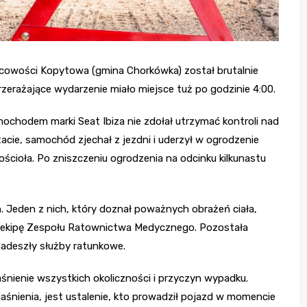
jscowości Kopytowa (gmina Chorkówka) został brutalnie
rażające wydarzenie miało miejsce tuż po godzinie 4:00.
ochodem marki Seat Ibiza nie zdołał utrzymać kontroli nad
acie, samochód zjechał z jezdni i uderzył w ogrodzenie
ościoła. Po zniszczeniu ogrodzenia na odcinku kilkunastu
 Jeden z nich, który doznał poważnych obrażeń ciała,
z ekipę Zespołu Ratownictwa Medycznego. Pozostała
nadeszły służby ratunkowe.
śnienie wszystkich okoliczności i przyczyn wypadku.
nienia, jest ustalenie, kto prowadził pojazd w momencie