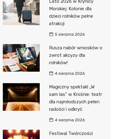
Lato 2026 w Krynicy
Morskiej: Kolonie dla
Media E
dzieci rolników pełne
atrakcji
Media M
5 sierpnia 2026
Pepco
Rusza nabór wniosków o
Sinsey
zwrot akcyzy dla
Action
rolników!
4 sierpnia 2026
Biedron
Magiczny spektakl „W
sam las” w Krośnie: teatr
dla najmłodszych pełen
radości i odkryć
4 sierpnia 2026
Festiwal Twórczości