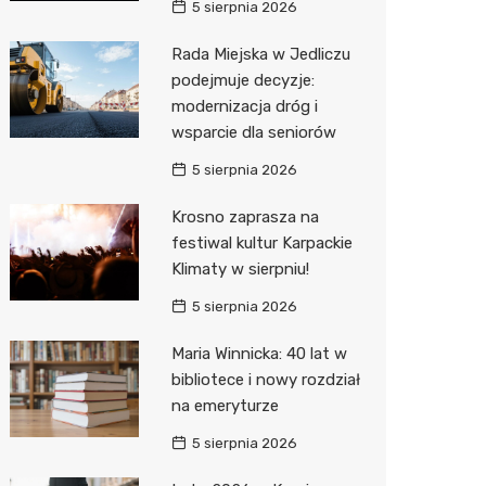
5 sierpnia 2026
Zwierzęta
Dermat
Pomoc 
Przedsz
Kino
Sklep z
Rada Miejska w Jedliczu
podejmuje decyzje:
Sklepy specjalistyczne
Okulista
Stacja 
Klub
Wetery
Jubiler
modernizacja dróg i
Sieci handlowe
Ortope
Akumul
Wesele
Optyk
Lidl
wsparcie dla seniorów
Usługi
Fizjoter
Stacja p
Siłownia
Sklep w
Dino
Drukarn
5 sierpnia 2026
Dietety
Mechan
Księgar
Kauflan
Dorabia
Krosno zaprasza na
festiwal kultur Karpackie
Psychot
Sklep r
Stokrot
Lombar
Klimaty w sierpniu!
Sklep m
Kwiaciar
Żabka
Geodet
5 sierpnia 2026
Przycho
Decath
Meble n
Maria Winnicka: 40 lat w
bibliotece i nowy rozdział
Empik
Taxi
na emeryturze
Hebe
Fotogra
5 sierpnia 2026
JYSK