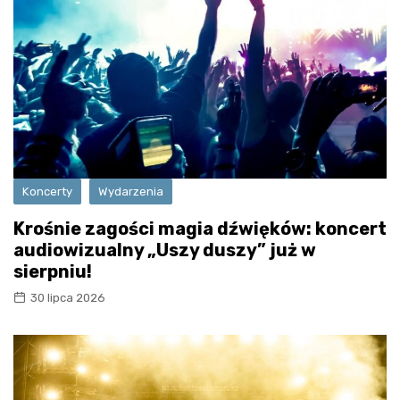
Koncerty
Wydarzenia
Krośnie zagości magia dźwięków: koncert
audiowizualny „Uszy duszy” już w
sierpniu!
30 lipca 2026