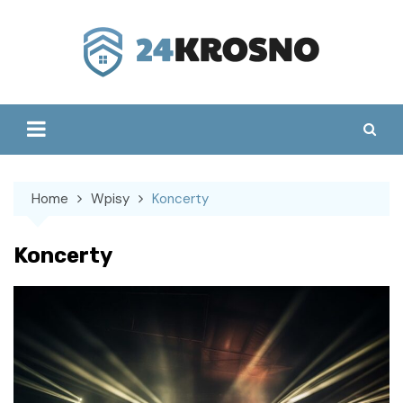
Skip
to
content
Home
Wpisy
Koncerty
Koncerty