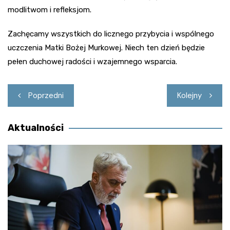
modlitwom i refleksjom.
Zachęcamy wszystkich do licznego przybycia i wspólnego
uczczenia Matki Bożej Murkowej. Niech ten dzień będzie
pełen duchowej radości i wzajemnego wsparcia.
Nawigacja
Poprzedni
Kolejny
wpisu
Aktualności