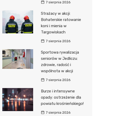
7 sierpnia 2026
Media E
Strażacy w akcji:
Bohaterskie ratowanie
Media M
koni i mienia w
Pepco
Targowiskach
Sinsey
7 sierpnia 2026
Action
Sportowa rywalizacja
seniorów w Jedliczu:
Biedron
zdrowie, radość i
wspólnota w akcji
7 sierpnia 2026
Burze i intensywne
opady: ostrzeżenie dla
powiatu krośnieńskiego!
7 sierpnia 2026