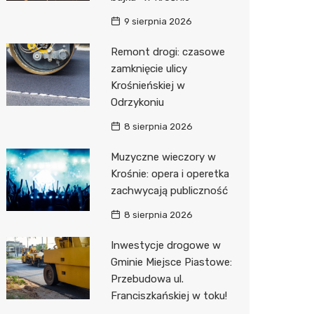
9 sierpnia 2026
Zwierzęta
Dermat
Pomoc 
Przedsz
Kino
Sklep z
Remont drogi: czasowe
Sklepy specjalistyczne
Okulista
Stacja 
Klub
Wetery
Jubiler
zamknięcie ulicy
Sieci handlowe
Ortope
Akumul
Wesele
Optyk
Lidl
Krośnieńskiej w
Odrzykoniu
Usługi
Fizjoter
Stacja p
Siłownia
Sklep w
Dino
Drukarn
8 sierpnia 2026
Dietety
Mechan
Księgar
Kauflan
Dorabia
Muzyczne wieczory w
Psychot
Sklep r
Stokrot
Lombar
Krośnie: opera i operetka
zachwycają publiczność
Sklep m
Kwiaciar
Żabka
Geodet
8 sierpnia 2026
Przycho
Decath
Meble n
Inwestycje drogowe w
Empik
Taxi
Gminie Miejsce Piastowe:
Przebudowa ul.
Hebe
Fotogra
Franciszkańskiej w toku!
JYSK