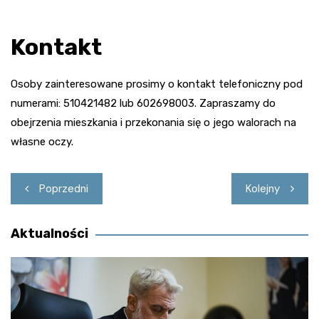
Kontakt
Osoby zainteresowane prosimy o kontakt telefoniczny pod
numerami: 510421482 lub 602698003. Zapraszamy do
obejrzenia mieszkania i przekonania się o jego walorach na
własne oczy.
Nawigacja
Poprzedni
Kolejny
wpisu
Aktualności