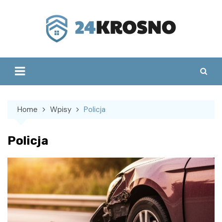
Skip
to
content
Home
Wpisy
Policja
Policja