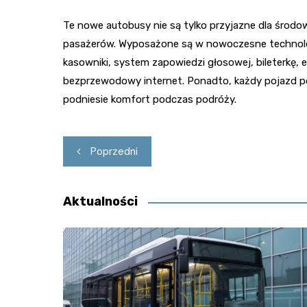
Te nowe autobusy nie są tylko przyjazne dla środo
pasażerów. Wyposażone są w nowoczesne technologi
kasowniki, system zapowiedzi głosowej, bileterkę,
bezprzewodowy internet. Ponadto, każdy pojazd po
podniesie komfort podczas podróży.
Nawigacja
Poprzedni
wpisu
Aktualności