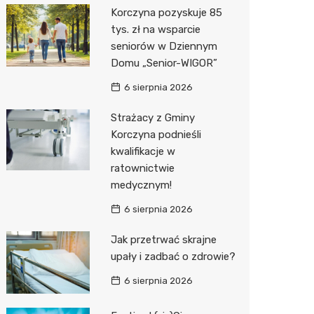
Korczyna pozyskuje 85
Media E
tys. zł na wsparcie
seniorów w Dziennym
Media M
Domu „Senior-WIGOR”
Pepco
6 sierpnia 2026
Sinsey
Strażacy z Gminy
Korczyna podnieśli
Action
kwalifikacje w
ratownictwie
Biedron
medycznym!
6 sierpnia 2026
Jak przetrwać skrajne
upały i zadbać o zdrowie?
6 sierpnia 2026