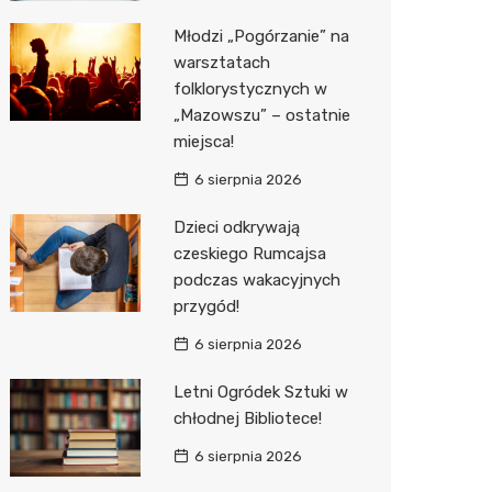
Młodzi „Pogórzanie” na
Zwierzęta
Dermat
Pomoc 
Przedsz
Kino
Sklep z
warsztatach
Sklepy specjalistyczne
Okulista
Stacja 
Klub
Wetery
Jubiler
folklorystycznych w
„Mazowszu” – ostatnie
Sieci handlowe
Ortope
Akumul
Wesele
Optyk
Lidl
miejsca!
Usługi
Fizjoter
Stacja p
Siłownia
Sklep w
Dino
Drukarn
6 sierpnia 2026
Dietety
Mechan
Księgar
Kauflan
Dorabia
Dzieci odkrywają
czeskiego Rumcajsa
Psychot
Sklep r
Stokrot
Lombar
podczas wakacyjnych
przygód!
Sklep m
Kwiaciar
Żabka
Geodet
6 sierpnia 2026
Przycho
Decath
Meble n
Letni Ogródek Sztuki w
Empik
Taxi
chłodnej Bibliotece!
Hebe
Fotogra
6 sierpnia 2026
JYSK