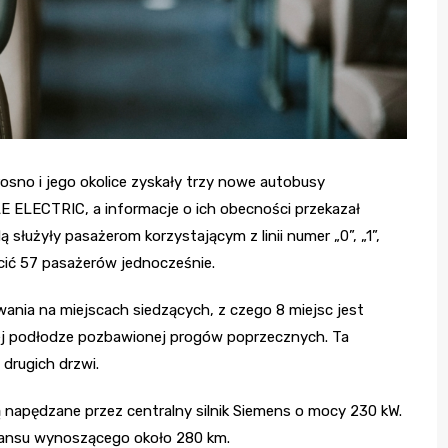
osno i jego okolice zyskały trzy nowe autobusy
E ELECTRIC, a informacje o ich obecności przekazał
 służyły pasażerom korzystającym z linii numer „0”, „1”,
eścić 57 pasażerów jednocześnie.
ania na miejscach siedzących, z czego 8 miejsc jest
iej podłodze pozbawionej progów poprzecznych. Ta
drugich drzwi.
są napędzane przez centralny silnik Siemens o mocy 230 kW.
tansu wynoszącego około 280 km.