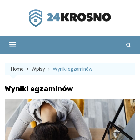
Skip
to
content
Home
Wpisy
Wyniki egzaminów
Wyniki egzaminów