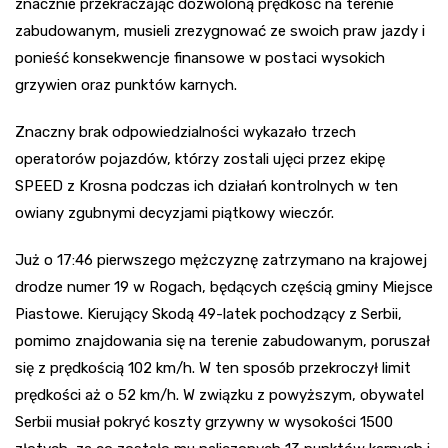
znacznie przekraczając dozwoloną prędkość na terenie
zabudowanym, musieli zrezygnować ze swoich praw jazdy i
ponieść konsekwencje finansowe w postaci wysokich
grzywien oraz punktów karnych.
Znaczny brak odpowiedzialności wykazało trzech
operatorów pojazdów, którzy zostali ujęci przez ekipę
SPEED z Krosna podczas ich działań kontrolnych w ten
owiany zgubnymi decyzjami piątkowy wieczór.
Już o 17:46 pierwszego mężczyznę zatrzymano na krajowej
drodze numer 19 w Rogach, będących częścią gminy Miejsce
Piastowe. Kierujący Skodą 49-latek pochodzący z Serbii,
pomimo znajdowania się na terenie zabudowanym, poruszał
się z prędkością 102 km/h. W ten sposób przekroczył limit
prędkości aż o 52 km/h. W związku z powyższym, obywatel
Serbii musiał pokryć koszty grzywny w wysokości 1500