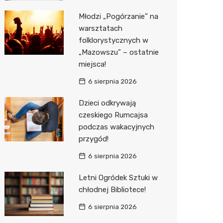
Młodzi „Pogórzanie” na
Zwierzęta
Dermat
Pomoc 
Przedsz
Kino
Sklep z
warsztatach
Sklepy specjalistyczne
Okulista
Stacja 
Klub
Wetery
Jubiler
folklorystycznych w
„Mazowszu” – ostatnie
Sieci handlowe
Ortope
Akumul
Wesele
Optyk
Lidl
miejsca!
Usługi
Fizjoter
Stacja p
Siłownia
Sklep w
Dino
Drukarn
6 sierpnia 2026
Dietety
Mechan
Księgar
Kauflan
Dorabia
Dzieci odkrywają
czeskiego Rumcajsa
Psychot
Sklep r
Stokrot
Lombar
podczas wakacyjnych
przygód!
Sklep m
Kwiaciar
Żabka
Geodet
6 sierpnia 2026
Przycho
Decath
Meble n
Letni Ogródek Sztuki w
Empik
Taxi
chłodnej Bibliotece!
Hebe
Fotogra
6 sierpnia 2026
JYSK