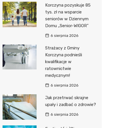
Korczyna pozyskuje 85
Media E
tys. zł na wsparcie
seniorów w Dziennym
Media M
Domu „Senior-WIGOR”
Pepco
6 sierpnia 2026
Sinsey
Strażacy z Gminy
Korczyna podnieśli
Action
kwalifikacje w
ratownictwie
Biedron
medycznym!
6 sierpnia 2026
Jak przetrwać skrajne
upały i zadbać o zdrowie?
6 sierpnia 2026