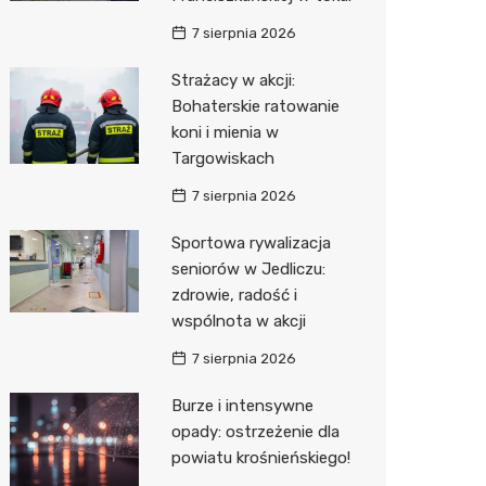
7 sierpnia 2026
Zwierzęta
Dermat
Pomoc 
Przedsz
Kino
Sklep z
Strażacy w akcji:
Sklepy specjalistyczne
Okulista
Stacja 
Klub
Wetery
Jubiler
Bohaterskie ratowanie
Sieci handlowe
Ortope
Akumul
Wesele
Optyk
Lidl
koni i mienia w
Targowiskach
Usługi
Fizjoter
Stacja p
Siłownia
Sklep w
Dino
Drukarn
7 sierpnia 2026
Dietety
Mechan
Księgar
Kauflan
Dorabia
Sportowa rywalizacja
Psychot
Sklep r
Stokrot
Lombar
seniorów w Jedliczu:
zdrowie, radość i
Sklep m
Kwiaciar
Żabka
Geodet
wspólnota w akcji
Przycho
Decath
Meble n
7 sierpnia 2026
Empik
Taxi
Burze i intensywne
opady: ostrzeżenie dla
Hebe
Fotogra
powiatu krośnieńskiego!
JYSK