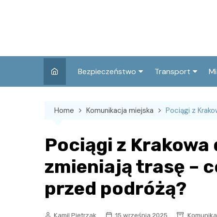
Skip
to
content
Bezpieczeństwo
Transport
Mi
Kronika policyjna
Komunikacja miej
I
Home
Komunikacja miejska
Pociągi z Krak
Wypadki i zdarzenia
Drogi i remonty
S
l
Prewencja i edukacja
Pociągi z Krakowa
policyjna
Ś
zmieniają trasę – 
I
przed podróżą?
Kamil Pietrzak
15 września 2025
Komunika