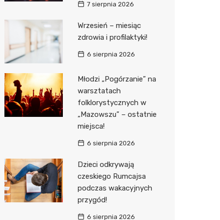
7 sierpnia 2026
Media E
Wrzesień – miesiąc
zdrowia i profilaktyki!
Media M
6 sierpnia 2026
Pepco
Sinsey
Młodzi „Pogórzanie” na
warsztatach
Action
folklorystycznych w
„Mazowszu” – ostatnie
Biedron
miejsca!
6 sierpnia 2026
Dzieci odkrywają
czeskiego Rumcajsa
podczas wakacyjnych
przygód!
6 sierpnia 2026