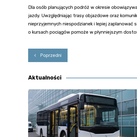
Dla osób planujących podróż w okresie obowiązywa
jazdy. Uwzględniając trasy objazdowe oraz komuni
nieprzyjemnych niespodzianek i lepiej zaplanować 
o kursach pociągów pomoże w płynniejszym dosto
Nawigacja
Poprzedni
wpisu
Aktualności