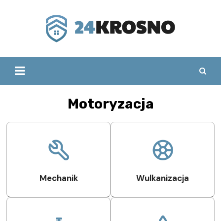
Skip
to
content
Motoryzacja
Mechanik
Wulkanizacja