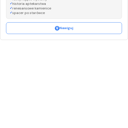
historia aptekarstwa
renesansowe kamienice
spacer po starówce
Nawiguj
Leaflet
|
©
OpenStreetMap
+
−