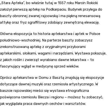
„Stara Apteka”, bo właśnie tutaj w 1557 roku Marcin Rokicki
założył pierwszą aptekę na Podkarpaciu. Budynek przylega do
baszty obronnej zwanej rajcowską i ma piękną renesansową
attykę oraz fryz sgraffitowy zdobiący zewnętrzną elewację.
Główna ekspozycja to historia aptekarstwa i aptek w Polsce
południowo-wschodniej. Na parterze baszty zobaczysz
zrekonstruowaną aptekę z oryginalnymi przyborami
aptekarskimi, słoikami, wagami i narzędziami. Wystawa pokazuje,
z jakich roślin i zwierząt wyrabiano dawne lekarstwa – to
fascynujący wgląd w medycynę sprzed wieków.
Oprócz aptekarstwa w Domu z Basztą znajdują się ekspozycje
dotyczące dawnej muzyki oraz rzemiosła artystycznego. W
baszcie rajcowskiej mieści się wystawa etnograficzna
poświęcona rzemiosłu Biecza i regionu – możesz tu zobaczyć,
jak wyglądała praca dawnych cechów i warsztatów.