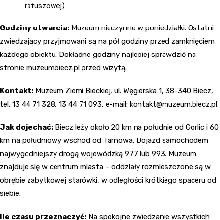
ratuszowej)
Godziny otwarcia:
Muzeum nieczynne w poniedziałki. Ostatni
zwiedzający przyjmowani są na pół godziny przed zamknięciem
każdego obiektu. Dokładne godziny najlepiej sprawdzić na
stronie muzeumbiecz.pl przed wizytą.
Kontakt:
Muzeum Ziemi Bieckiej, ul. Węgierska 1, 38-340 Biecz,
tel. 13 44 71 328, 13 44 71 093, e-mail:
kontakt@muzeum.biecz.pl
Jak dojechać:
Biecz leży około 20 km na południe od Gorlic i 60
km na południowy wschód od Tarnowa. Dojazd samochodem
najwygodniejszy drogą wojewódzką 977 lub 993. Muzeum
znajduje się w centrum miasta – oddziały rozmieszczone są w
obrębie zabytkowej starówki, w odległości krótkiego spaceru od
siebie.
Ile czasu przeznaczyć:
Na spokojne zwiedzanie wszystkich