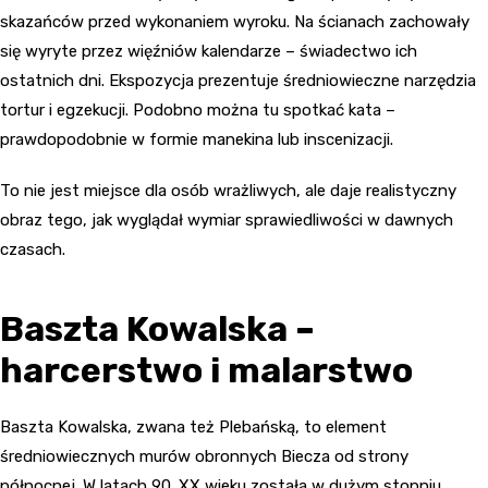
skazańców przed wykonaniem wyroku. Na ścianach zachowały
się wyryte przez więźniów kalendarze – świadectwo ich
ostatnich dni. Ekspozycja prezentuje średniowieczne narzędzia
tortur i egzekucji. Podobno można tu spotkać kata –
prawdopodobnie w formie manekina lub inscenizacji.
To nie jest miejsce dla osób wrażliwych, ale daje realistyczny
obraz tego, jak wyglądał wymiar sprawiedliwości w dawnych
czasach.
Baszta Kowalska –
harcerstwo i malarstwo
Baszta Kowalska, zwana też Plebańską, to element
średniowiecznych murów obronnych Biecza od strony
północnej. W latach 90. XX wieku została w dużym stopniu