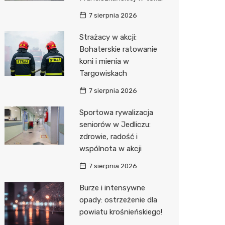
7 sierpnia 2026
Zwierzęta
Dermat
Pomoc 
Przedsz
Kino
Sklep z
Strażacy w akcji:
Sklepy specjalistyczne
Okulista
Stacja 
Klub
Wetery
Jubiler
Bohaterskie ratowanie
Sieci handlowe
Ortope
Akumul
Wesele
Optyk
Lidl
koni i mienia w
Targowiskach
Usługi
Fizjoter
Stacja p
Siłownia
Sklep w
Dino
Drukarn
7 sierpnia 2026
Dietety
Mechan
Księgar
Kauflan
Dorabia
Sportowa rywalizacja
Psychot
Sklep r
Stokrot
Lombar
seniorów w Jedliczu:
zdrowie, radość i
Sklep m
Kwiaciar
Żabka
Geodet
wspólnota w akcji
Przycho
Decath
Meble n
7 sierpnia 2026
Empik
Taxi
Burze i intensywne
opady: ostrzeżenie dla
Hebe
Fotogra
powiatu krośnieńskiego!
JYSK