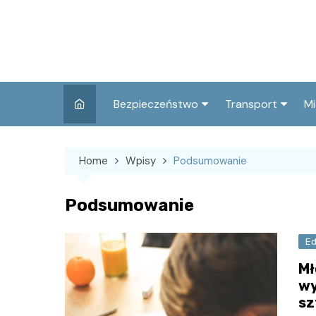
Skip
to
content
Bezpieczeństwo
Transport
Mi
Kronika policyjna
Komunikacja miej
I
Home
Wpisy
Podsumowanie
Wypadki i zdarzenia
Drogi i remonty
S
l
Prewencja i edukacja
Podsumowanie
policyjna
Ś
I
Ed
Mł
wy
sz