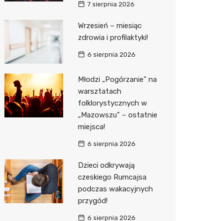
7 sierpnia 2026
Media E
Wrzesień – miesiąc
zdrowia i profilaktyki!
Media M
6 sierpnia 2026
Pepco
Sinsey
Młodzi „Pogórzanie” na
warsztatach
Action
folklorystycznych w
„Mazowszu” – ostatnie
Biedron
miejsca!
6 sierpnia 2026
Dzieci odkrywają
czeskiego Rumcajsa
podczas wakacyjnych
przygód!
6 sierpnia 2026