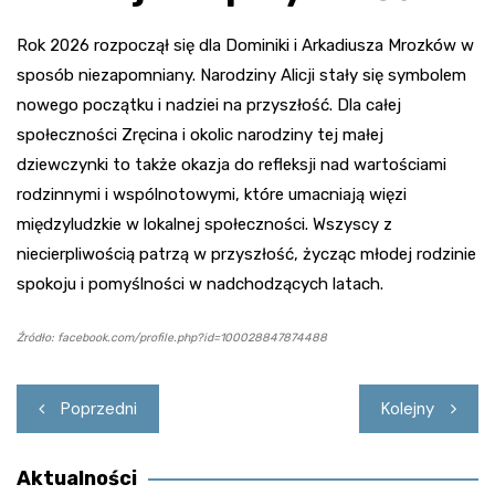
Rok 2026 rozpoczął się dla Dominiki i Arkadiusza Mrozków w
sposób niezapomniany. Narodziny Alicji stały się symbolem
nowego początku i nadziei na przyszłość. Dla całej
społeczności Zręcina i okolic narodziny tej małej
dziewczynki to także okazja do refleksji nad wartościami
rodzinnymi i wspólnotowymi, które umacniają więzi
międzyludzkie w lokalnej społeczności. Wszyscy z
niecierpliwością patrzą w przyszłość, życząc młodej rodzinie
spokoju i pomyślności w nadchodzących latach.
Źródło: facebook.com/profile.php?id=100028847874488
Nawigacja
Poprzedni
Kolejny
wpisu
Aktualności