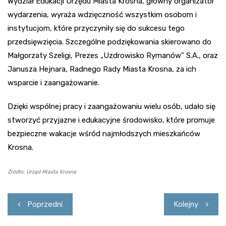
Wydział Edukacji Urzędu Miasta Krosna, główny organizator
wydarzenia, wyraża wdzięczność wszystkim osobom i
instytucjom, które przyczyniły się do sukcesu tego
przedsięwzięcia. Szczególne podziękowania skierowano do
Małgorzaty Szeligi, Prezes „Uzdrowisko Rymanów” S.A., oraz
Janusza Hejnara, Radnego Rady Miasta Krosna, za ich
wsparcie i zaangażowanie.
Dzięki wspólnej pracy i zaangażowaniu wielu osób, udało się
stworzyć przyjazne i edukacyjne środowisko, które promuje
bezpieczne wakacje wśród najmłodszych mieszkańców
Krosna.
Źródło: Urząd Miasta Krosna
Nawigacja
Poprzedni
Kolejny
wpisu