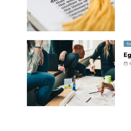
Sz
Eg