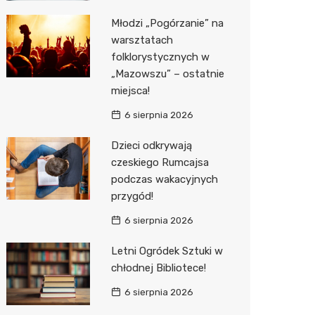
Młodzi „Pogórzanie” na
Zwierzęta
Dermat
Pomoc 
Przedsz
Kino
Sklep z
warsztatach
Sklepy specjalistyczne
Okulista
Stacja 
Klub
Wetery
Jubiler
folklorystycznych w
„Mazowszu” – ostatnie
Sieci handlowe
Ortope
Akumul
Wesele
Optyk
Lidl
miejsca!
Usługi
Fizjoter
Stacja p
Siłownia
Sklep w
Dino
Drukarn
6 sierpnia 2026
Dietety
Mechan
Księgar
Kauflan
Dorabia
Dzieci odkrywają
czeskiego Rumcajsa
Psychot
Sklep r
Stokrot
Lombar
podczas wakacyjnych
przygód!
Sklep m
Kwiaciar
Żabka
Geodet
6 sierpnia 2026
Przycho
Decath
Meble n
Letni Ogródek Sztuki w
Empik
Taxi
chłodnej Bibliotece!
Hebe
Fotogra
6 sierpnia 2026
JYSK