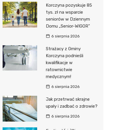
Korczyna pozyskuje 85
Media E
tys. zł na wsparcie
seniorów w Dziennym
Media M
Domu „Senior-WIGOR”
Pepco
6 sierpnia 2026
Sinsey
Strażacy z Gminy
Korczyna podnieśli
Action
kwalifikacje w
ratownictwie
Biedron
medycznym!
6 sierpnia 2026
Jak przetrwać skrajne
upały i zadbać o zdrowie?
6 sierpnia 2026