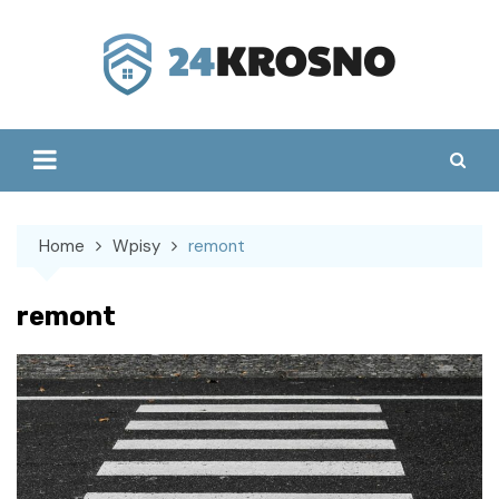
Skip
to
content
Home
Wpisy
remont
remont