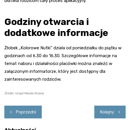
ułatwia rodzicom cały proces aplikacyjny.
Godziny otwarcia i
dodatkowe informacje
Żłobek „Kolorowe Nutki” działa od poniedziałku do piątku w
godzinach od 6.30 do 16.30. Szczegółowe informacje na
temat naboru i działalności placówki można znaleźć w
załączonym informatorze, który jest dostępny dla
zainteresowanych rodziców.
Źródło: Urząd Miasta Krosna
Nawigacja
Poprzedni
Kolejny
wpisu