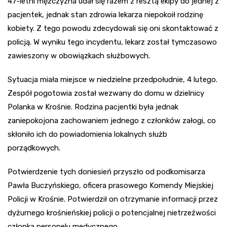
47-letni mężczyzna udał się razem z resztą ekipy do jednej z
pacjentek, jednak stan zdrowia lekarza niepokoił rodzinę
kobiety. Z tego powodu zdecydowali się oni skontaktować z
policją. W wyniku tego incydentu, lekarz został tymczasowo
zawieszony w obowiązkach służbowych.
Sytuacja miała miejsce w niedzielne przedpołudnie, 4 lutego.
Zespół pogotowia został wezwany do domu w dzielnicy
Polanka w Krośnie. Rodzina pacjentki była jednak
zaniepokojona zachowaniem jednego z członków załogi, co
skłoniło ich do powiadomienia lokalnych służb
porządkowych.
Potwierdzenie tych doniesień przyszło od podkomisarza
Pawła Buczyńskiego, oficera prasowego Komendy Miejskiej
Policji w Krośnie. Potwierdził on otrzymanie informacji przez
dyżurnego krośnieńskiej policji o potencjalnej nietrzeźwości
członka personelu medycznego.