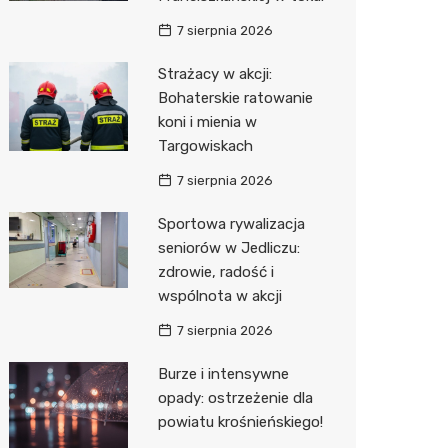
7 sierpnia 2026
Zwierzęta
Dermat
Pomoc 
Przedsz
Kino
Sklep z
Strażacy w akcji:
Sklepy specjalistyczne
Okulista
Stacja 
Klub
Wetery
Jubiler
Bohaterskie ratowanie
Sieci handlowe
Ortope
Akumul
Wesele
Optyk
Lidl
koni i mienia w
Targowiskach
Usługi
Fizjoter
Stacja p
Siłownia
Sklep w
Dino
Drukarn
7 sierpnia 2026
Dietety
Mechan
Księgar
Kauflan
Dorabia
Sportowa rywalizacja
Psychot
Sklep r
Stokrot
Lombar
seniorów w Jedliczu:
zdrowie, radość i
Sklep m
Kwiaciar
Żabka
Geodet
wspólnota w akcji
Przycho
Decath
Meble n
7 sierpnia 2026
Empik
Taxi
Burze i intensywne
opady: ostrzeżenie dla
Hebe
Fotogra
powiatu krośnieńskiego!
JYSK