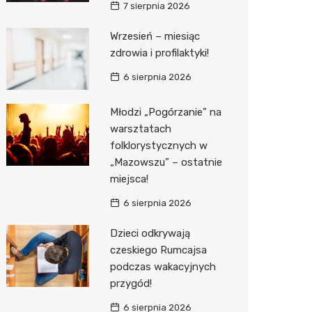
7 sierpnia 2026
Media E
Wrzesień – miesiąc
zdrowia i profilaktyki!
Media M
6 sierpnia 2026
Pepco
Sinsey
Młodzi „Pogórzanie” na
warsztatach
Action
folklorystycznych w
„Mazowszu” – ostatnie
Biedron
miejsca!
6 sierpnia 2026
Dzieci odkrywają
czeskiego Rumcajsa
podczas wakacyjnych
przygód!
6 sierpnia 2026