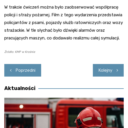
W trakcie ćwiczeń można było zaobserwować współpracę
policji i straży pożarnej. Film z tego wydarzenia przedstawia
policjantów z psami, pojazdy służb ratowniczych oraz wozy
strażackie. W tle słychać było dźwięki alarmów oraz
pracujących maszyn, co dodawało realizmu całej symulacji.
Źródło: KMP w Krośnie
Nawigacja
Poprzedni
Kolejny
wpisu
Aktualności