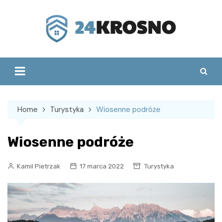
Skip
to
content
Home
Turystyka
Wiosenne podróże
Wiosenne podróże
Kamil Pietrzak
17 marca 2022
Turystyka