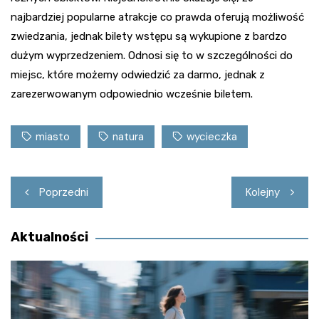
najbardziej popularne atrakcje co prawda oferują możliwość
zwiedzania, jednak bilety wstępu są wykupione z bardzo
dużym wyprzedzeniem. Odnosi się to w szczególności do
miejsc, które możemy odwiedzić za darmo, jednak z
zarezerwowanym odpowiednio wcześnie biletem.
miasto
natura
wycieczka
Nawigacja
Poprzedni
Kolejny
wpisu
Aktualności