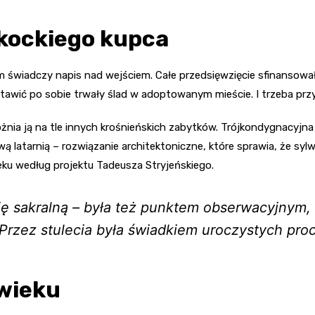
zkockiego kupca
świadczy napis nad wejściem. Całe przedsięwzięcie sfinansował 
tawić po sobie trwały ślad w adoptowanym mieście. I trzeba przy
nia ją na tle innych krośnieńskich zabytków. Trójkondygnacyjna
latarnią – rozwiązanie architektoniczne, które sprawia, że syl
eku według projektu Tadeusza Stryjeńskiego.
cję sakralną – była też punktem obserwacyjnym
Przez stulecia była świadkiem uroczystych proc
 wieku