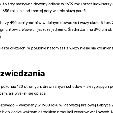
a, to trzy masywne dzwony odlane w 1639 roku przez ludwisarzy S
 1658 roku, ale od tamtej pory wiernie służą parafii.
 Mierzy 490 centymetrów w dolnym obwodzie i waży około 5 ton. 
muntowi z Wawelu i jeszcze jednemu. Średni Jan ma 390 cm obw
.
ta okazjach. W południe natomiast z wieży niesie się krośnieńsk
 zwiedzania
a pokonać 120 stromych, drewnianych schodów – skrzypiących pod
em, ale wysiłek się opłaca.
eżowego – wykonany w 1908 roku w Pierwszej Krajowej Fabryce 
sno było kiedyś ważnym ośrodkiem produkcji zegarów wieżowych. 