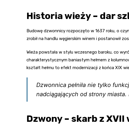
Historia wieży – dar s
Budowę dzwonnicy rozpoczęto w 1637 roku, o czym 
zrobił na handlu węgierskim winem i postanowił zos
Wieża powstała w stylu wczesnego baroku, co wyróż
charakterystycznym baniastym hełmem z kolumnową 
kształt hełmu to efekt modernizacji z końca XIX wi
Dzwonnica pełniła nie tylko funk
nadciągających od strony miasta. 
Dzwony – skarb z XVII