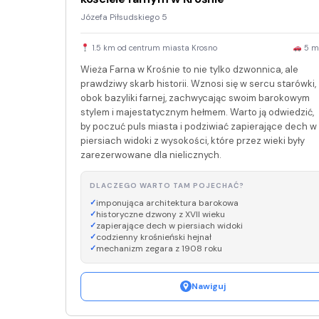
Józefa Piłsudskiego 5
1.5 km od centrum miasta Krosno
5 m
Wieża Farna w Krośnie to nie tylko dzwonnica, ale
prawdziwy skarb historii. Wznosi się w sercu starówki,
obok bazyliki farnej, zachwycając swoim barokowym
stylem i majestatycznym hełmem. Warto ją odwiedzić,
by poczuć puls miasta i podziwiać zapierające dech w
piersiach widoki z wysokości, które przez wieki były
zarezerwowane dla nielicznych.
DLACZEGO WARTO TAM POJECHAĆ?
imponująca architektura barokowa
historyczne dzwony z XVII wieku
zapierające dech w piersiach widoki
codzienny krośnieński hejnał
mechanizm zegara z 1908 roku
Nawiguj