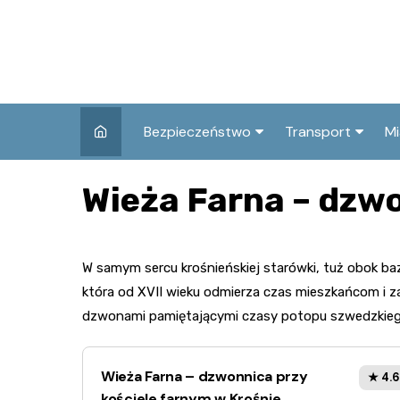
Skip
to
content
Bezpieczeństwo
Transport
Mi
Kronika policyjna
Komunikacja miej
I
Wieża Farna – dzwo
Wypadki i zdarzenia
Drogi i remonty
S
l
Prewencja i edukacja
W samym sercu krośnieńskiej starówki, tuż obok ba
policyjna
Ś
która od XVII wieku odmierza czas mieszkańcom i za
I
dzwonami pamiętającymi czasy potopu szwedzkiego i
Wieża Farna – dzwonnica przy
★ 4.6
kościele farnym w Krośnie