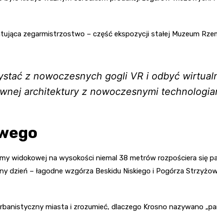
ująca zegarmistrzostwo – część ekspozycji stałej Muzeum Rzemi
stać z nowoczesnych gogli VR i odbyć wirtual
wnej architektury z nowoczesnymi technologia
owego
ormy widokowej na wysokości niemal 38 metrów rozpościera się pa
ny dzień – łagodne wzgórza Beskidu Niskiego i Pogórza Strzyżows
urbanistyczny miasta i zrozumieć, dlaczego Krosno nazywano „pa