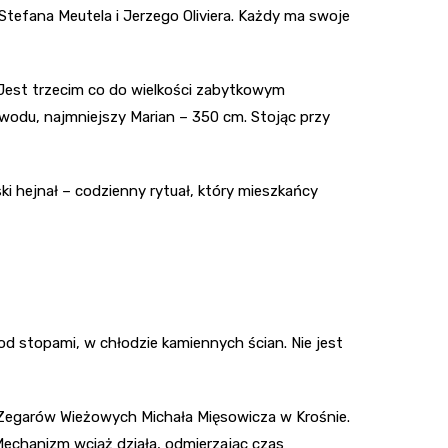
tefana Meutela i Jerzego Oliviera. Każdy ma swoje
Jest trzecim co do wielkości zabytkowym
odu, najmniejszy Marian – 350 cm. Stojąc przy
i hejnał – codzienny rytuał, który mieszkańcy
 stopami, w chłodzie kamiennych ścian. Nie jest
Zegarów Wieżowych Michała Mięsowicza w Krośnie.
Mechanizm wciąż działa, odmierzając czas