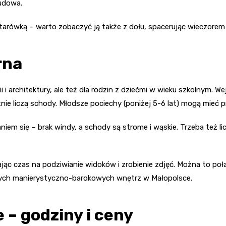
budowa.
 starówką – warto zobaczyć ją także z dołu, spacerując wieczorem
rna
i i architektury, ale też dla rodzin z dziećmi w wieku szkolnym. W
ętnie liczą schody. Młodsze pociechy (poniżej 5-6 lat) mogą mie
niem się – brak windy, a schody są strome i wąskie. Trzeba też l
ąc czas na podziwianie widoków i zrobienie zdjęć. Można to połą
zych manierystyczno-barokowych wnętrz w Małopolsce.
 – godziny i ceny