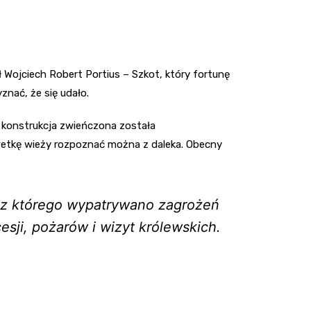
Media E
Media M
Wojciech Robert Portius – Szkot, który fortunę
Pepco
znać, że się udało.
Sinsey
 konstrukcja zwieńczona została
Action
wetkę wieży rozpoznać można z daleka. Obecny
Biedron
, z którego wypatrywano zagrożeń
esji, pożarów i wizyt królewskich.