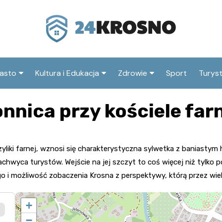
asto
Kultura i Edukacja
Zdrowie
Sport
Turys
ska
nwestycje
Koncerty i festiwale
Szpitale i medycyna
Atrak
nnica przy kościele far
Krosn
amorząd i polityka
Teatr i sztuka
Profilaktyka i zdrowie
okalna
Atrak
Biblioteka i literatura
okoli
zyliki farnej, wznosi się charakterystyczna sylwetka z baniast
rodowisko i ekologia
Szkoły i przedszkola
chwyca turystów. Wejście na jej szczyt to coś więcej niż tylko p
nstytucje
 możliwość zobaczenia Krosna z perspektywy, którą przez wieki m
Uczelnie i nauka
+
−