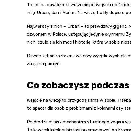
To, co naprawdę robi wrażenie po wejściu do środk
imię: Urban, Jan i Marian. Na wieżę trafiły dopiero po
Największy z nich – Urban – to prawdziwy gigant.
dzwonem w Polsce, ustępując jedynie słynnemu Zyg
nich, czuje się ich moc i historię, którą w sobie niosą
Dzwon Urban rozbrzmiewa przy wyjątkowych dla mias
znają na pamięć.
Co zobaczysz podczas
Wejście na wieżę to przygoda sama w sobie. Trzeb
to spacer dla osób z problemami z kolanami czy serc
Po drodze mijasz mechanizm stuletnego zegara wi
To kawałek lokalnej historii przemysłowej, bo Kro