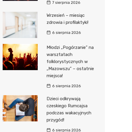
7 sierpnia 2026
Media E
Wrzesień – miesiąc
zdrowia i profilaktyki!
Media M
6 sierpnia 2026
Pepco
Sinsey
Młodzi „Pogórzanie” na
warsztatach
Action
folklorystycznych w
„Mazowszu” – ostatnie
Biedron
miejsca!
6 sierpnia 2026
Dzieci odkrywają
czeskiego Rumcajsa
podczas wakacyjnych
przygód!
6 sierpnia 2026