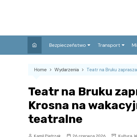
Skip
to
content
Bezpieczeństwo
Transport
Mi
Kronika policyjna
Komunikacja miej
I
Home
Wydarzenia
Teatr na Bruku zaprasz
Wypadki i zdarzenia
Drogi i remonty
S
l
Prewencja i edukacja
Teatr na Bruku zap
policyjna
Ś
Krosna na wakacyj
I
teatralne
,
Kamil Pietrzak
26 czerwca 2026
Kultura
W