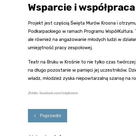
Wsparcie i współpraca
Projekt jest częścią Święta Murów Krosna i otrzy
Podkarpackiego w ramach Programu WspółKultura. Ta
ale również na angażowanie młodych ludzi w działani
umiejętność pracy zespołowej.
Teatr na Bruku w Krośnie to nie tylko czas twórcze
na długo pozostanie w pamięci jej uczestników. Dz
władz, młodzież zyska niepowtarzalną szansę na r
Źródło: facebook.com/rckpkrosno
Nawigacja
Poprzedni
wpisu