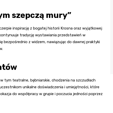
zym szepczą mury”
zerpie inspirację z bogatej historii Krosna oraz wyjątkowej
 kontynuuje tradycję wystawiania przedstawień w
się bezpośrednio z widzem, nawiązując do dawnej praktyki
w.
atów
w tym teatralne, bębniarskie, chodzenia na szczudłach
 uczestnikom unikalne doświadczenia i umiejętności, które
okazja do współpracy w grupie i poczucia jedności poprzez