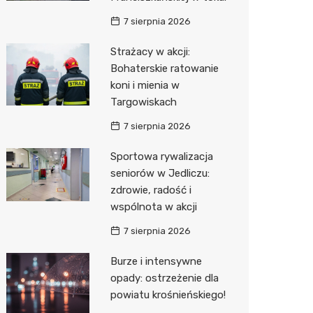
7 sierpnia 2026
Zwierzęta
Dermat
Pomoc 
Przedsz
Kino
Sklep z
Strażacy w akcji:
Sklepy specjalistyczne
Okulista
Stacja 
Klub
Wetery
Jubiler
Bohaterskie ratowanie
Sieci handlowe
Ortope
Akumul
Wesele
Optyk
Lidl
koni i mienia w
Targowiskach
Usługi
Fizjoter
Stacja p
Siłownia
Sklep w
Dino
Drukarn
7 sierpnia 2026
Dietety
Mechan
Księgar
Kauflan
Dorabia
Sportowa rywalizacja
Psychot
Sklep r
Stokrot
Lombar
seniorów w Jedliczu:
zdrowie, radość i
Sklep m
Kwiaciar
Żabka
Geodet
wspólnota w akcji
Przycho
Decath
Meble n
7 sierpnia 2026
Empik
Taxi
Burze i intensywne
opady: ostrzeżenie dla
Hebe
Fotogra
powiatu krośnieńskiego!
JYSK