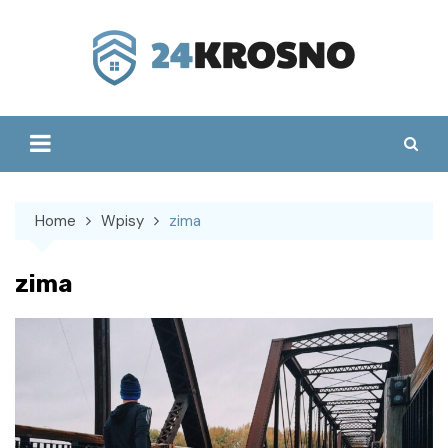
Skip
to
content
Home
Wpisy
zima
zima