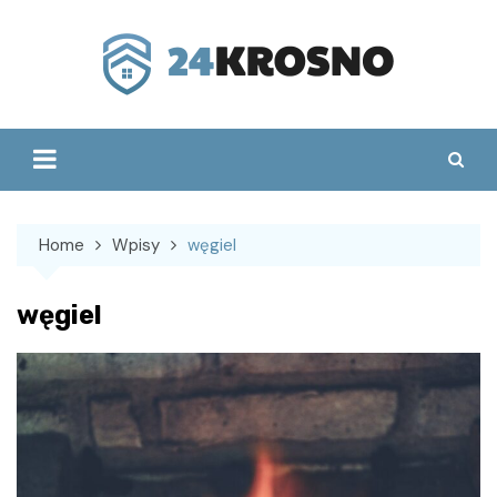
Skip
to
content
Home
Wpisy
węgiel
węgiel