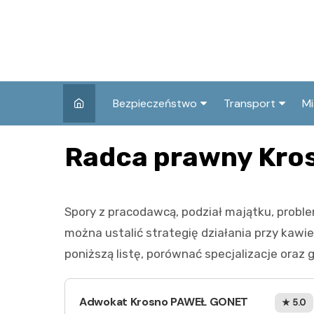
Skip
to
content
Bezpieczeństwo
Transport
Mi
Kronika policyjna
Komunikacja miej
I
Radca prawny Kro
Wypadki i zdarzenia
Drogi i remonty
S
l
Prewencja i edukacja
Spory z pracodawcą, podział majątku, probl
policyjna
Ś
można ustalić strategię działania przy kawie
I
poniższą listę, porównać specjalizacje oraz
Adwokat Krosno PAWEŁ GONET
★ 5.0