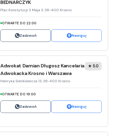
BEDNARCZYK
Zwierzęta
Dermat
Pomoc 
Przedsz
Kino
Sklep z
Plac Konstytucji 3 Maja 3, 38-400 Krosno
Sklepy specjalistyczne
Okulista
Stacja 
Klub
Wetery
Jubiler
OTWARTE DO 22:00
Sieci handlowe
Ortope
Akumul
Wesele
Optyk
Lidl
Zadzwoń
Nawiguj
Usługi
Fizjoter
Stacja p
Siłownia
Sklep w
Dino
Drukarn
Dietety
Mechan
Księgar
Kauflan
Dorabia
Adwokat Damian Długosz Kancelaria
★ 5.0
Psychot
Sklep r
Stokrot
Lombar
Adwokacka Krosno i Warszawa
Henryka Sienkiewicza 13, 38-400 Krosno
Sklep m
Kwiaciar
Żabka
Geodet
OTWARTE DO 19:00
Przycho
Decath
Meble n
Zadzwoń
Nawiguj
Empik
Taxi
Hebe
Fotogra
JYSK