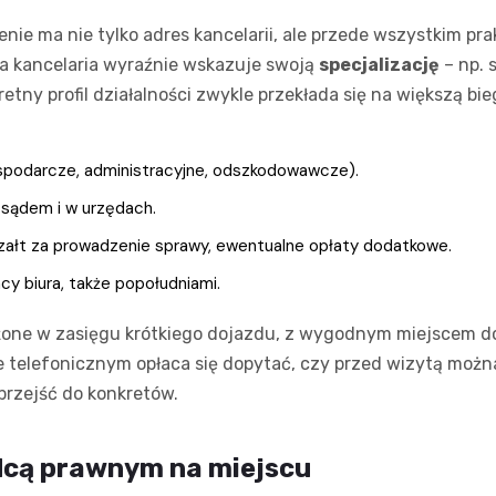
nie ma nie tylko adres kancelarii, ale przede wszystkim p
a kancelaria wyraźnie wskazuje swoją
specjalizację
– np. 
etny profil działalności zwykle przekłada się na większą b
gospodarcze, administracyjne, odszkodowawcze).
 sądem i w urzędach.
czałt za prowadzenie sprawy, ewentualne opłaty dodatkowe.
y biura, także popołudniami.
ożone w zasięgu krótkiego dojazdu, z wygodnym miejscem 
e telefonicznym opłaca się dopytać, czy przed wizytą moż
przejść do konkretów.
dcą prawnym na miejscu