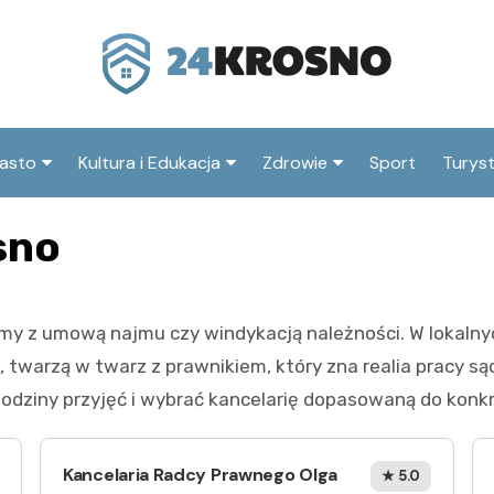
asto
Kultura i Edukacja
Zdrowie
Sport
Turys
ska
nwestycje
Koncerty i festiwale
Szpitale i medycyna
Atrak
sno
Krosn
amorząd i polityka
Teatr i sztuka
Profilaktyka i zdrowie
okalna
Atrak
Biblioteka i literatura
okoli
emy z umową najmu czy windykacją należności. W lokaln
rodowisko i ekologia
Szkoły i przedszkola
, twarzą w twarz z prawnikiem, który zna realia pracy są
nstytucje
Uczelnie i nauka
 godziny przyjęć i wybrać kancelarię dopasowaną do konk
Kancelaria Radcy Prawnego Olga
★ 5.0