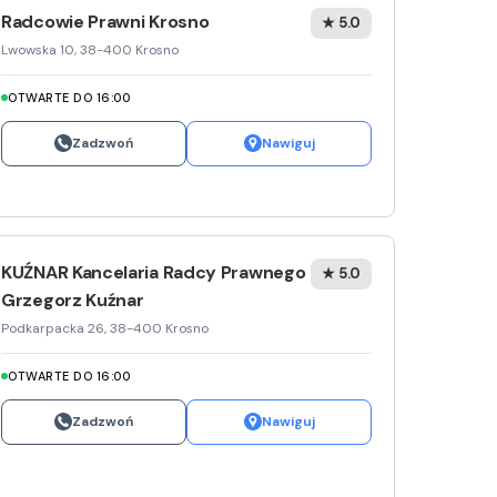
Radcowie Prawni Krosno
★ 5.0
Media E
Lwowska 10, 38-400 Krosno
Media M
OTWARTE DO 16:00
Pepco
Zadzwoń
Nawiguj
Sinsey
Action
Biedron
KUŹNAR Kancelaria Radcy Prawnego
★ 5.0
Grzegorz Kuźnar
Podkarpacka 26, 38-400 Krosno
OTWARTE DO 16:00
Zadzwoń
Nawiguj