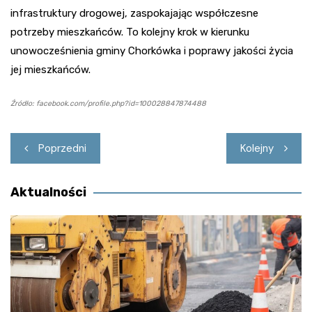
infrastruktury drogowej, zaspokajając współczesne
potrzeby mieszkańców. To kolejny krok w kierunku
unowocześnienia gminy Chorkówka i poprawy jakości życia
jej mieszkańców.
Źródło: facebook.com/profile.php?id=100028847874488
Nawigacja
Poprzedni
Kolejny
wpisu
Aktualności