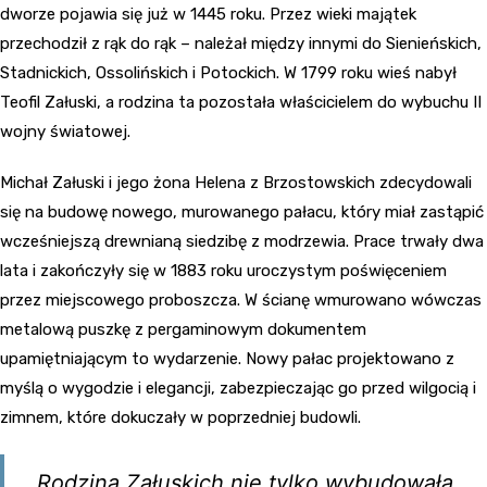
dworze pojawia się już w 1445 roku. Przez wieki majątek
przechodził z rąk do rąk – należał między innymi do Sienieńskich,
Stadnickich, Ossolińskich i Potockich. W 1799 roku wieś nabył
Teofil Załuski, a rodzina ta pozostała właścicielem do wybuchu II
wojny światowej.
Michał Załuski i jego żona Helena z Brzostowskich zdecydowali
się na budowę nowego, murowanego pałacu, który miał zastąpić
wcześniejszą drewnianą siedzibę z modrzewia. Prace trwały dwa
lata i zakończyły się w 1883 roku uroczystym poświęceniem
przez miejscowego proboszcza. W ścianę wmurowano wówczas
metalową puszkę z pergaminowym dokumentem
upamiętniającym to wydarzenie. Nowy pałac projektowano z
myślą o wygodzie i elegancji, zabezpieczając go przed wilgocią i
zimnem, które dokuczały w poprzedniej budowli.
Rodzina Załuskich nie tylko wybudowała