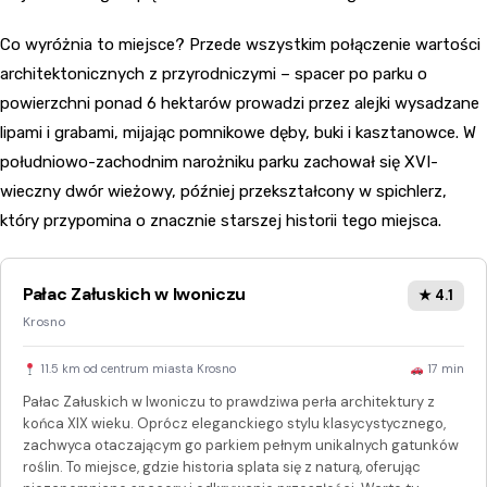
Co wyróżnia to miejsce? Przede wszystkim połączenie wartości
architektonicznych z przyrodniczymi – spacer po parku o
powierzchni ponad 6 hektarów prowadzi przez alejki wysadzane
lipami i grabami, mijając pomnikowe dęby, buki i kasztanowce. W
południowo-zachodnim narożniku parku zachował się XVI-
wieczny dwór wieżowy, później przekształcony w spichlerz,
który przypomina o znacznie starszej historii tego miejsca.
Pałac Załuskich w Iwoniczu
★ 4.1
Krosno
11.5 km od centrum miasta Krosno
17 min
Pałac Załuskich w Iwoniczu to prawdziwa perła architektury z
końca XIX wieku. Oprócz eleganckiego stylu klasycystycznego,
zachwyca otaczającym go parkiem pełnym unikalnych gatunków
roślin. To miejsce, gdzie historia splata się z naturą, oferując