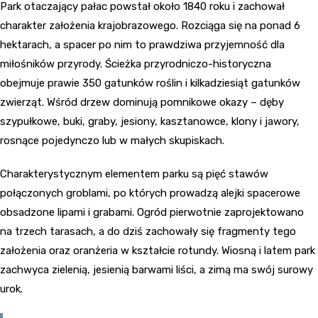
Park otaczający pałac powstał około 1840 roku i zachował
charakter założenia krajobrazowego. Rozciąga się na ponad 6
hektarach, a spacer po nim to prawdziwa przyjemność dla
miłośników przyrody. Ścieżka przyrodniczo-historyczna
obejmuje prawie 350 gatunków roślin i kilkadziesiąt gatunków
zwierząt. Wśród drzew dominują pomnikowe okazy – dęby
szypułkowe, buki, graby, jesiony, kasztanowce, klony i jawory,
rosnące pojedynczo lub w małych skupiskach.
Charakterystycznym elementem parku są pięć stawów
połączonych groblami, po których prowadzą alejki spacerowe
obsadzone lipami i grabami. Ogród pierwotnie zaprojektowano
na trzech tarasach, a do dziś zachowały się fragmenty tego
założenia oraz oranżeria w kształcie rotundy. Wiosną i latem park
zachwyca zielenią, jesienią barwami liści, a zimą ma swój surowy
urok.