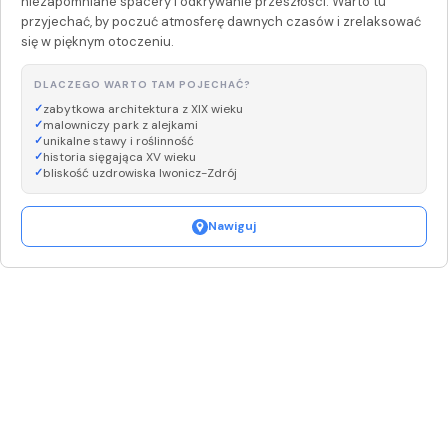
niezapomniane spacery i odkrywanie przeszłości. Warto tu
przyjechać, by poczuć atmosferę dawnych czasów i zrelaksować
się w pięknym otoczeniu.
DLACZEGO WARTO TAM POJECHAĆ?
zabytkowa architektura z XIX wieku
malowniczy park z alejkami
unikalne stawy i roślinność
historia sięgająca XV wieku
bliskość uzdrowiska Iwonicz-Zdrój
Nawiguj
Leaflet
|
©
OpenStreetMap
+
−