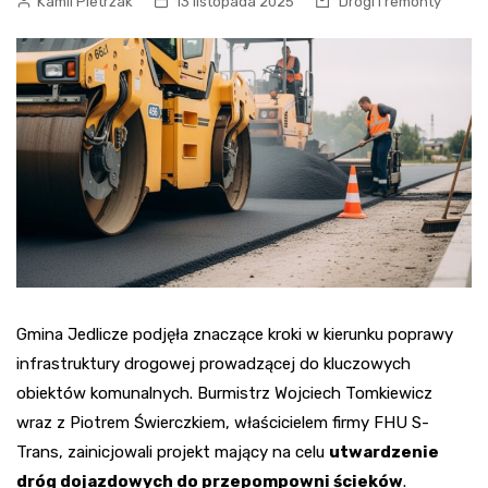
Kamil Pietrzak
13 listopada 2025
Drogi i remonty
Gmina Jedlicze podjęła znaczące kroki w kierunku poprawy
infrastruktury drogowej prowadzącej do kluczowych
obiektów komunalnych. Burmistrz Wojciech Tomkiewicz
wraz z Piotrem Świerczkiem, właścicielem firmy FHU S-
Trans, zainicjowali projekt mający na celu
utwardzenie
dróg dojazdowych do przepompowni ścieków
.