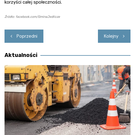
korzyści całej społeczności.
Źródło: facebook.com/GminaJedlicze
Nawigacja
Poprzedni
Kolejny
wpisu
Aktualności