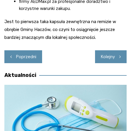
firmy AEDMax.pl za profesjonalne doradztwo i
korzystne warunki zakupu.
Jest to pierwsza taka kapsuła zewnętrzna na remizie w
obrębie Gminy Haczów, co czyni to osiągnięcie jeszcze
bardziej znaczącym dla lokalnej społeczności.
Nawigacja
Poprzedni
Kolejny
wpisu
Aktualności