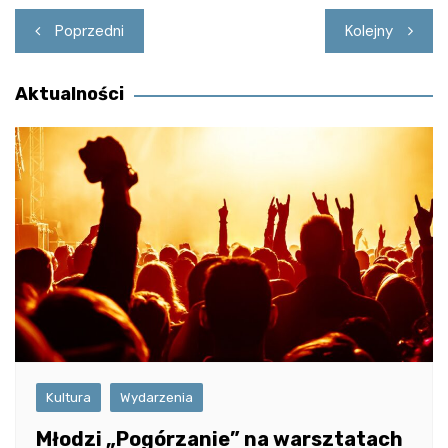
Nawigacja
Poprzedni
Kolejny
wpisu
Aktualności
Kultura
Wydarzenia
Młodzi „Pogórzanie” na warsztatach