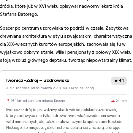
źródła, które już w XVI wieku opisywał nadworny lekarz króla
Stefana Batorego.
Spacer po centrum uzdrowiska to podróż w czasie. Zabytkowa
drewniana architektura w stylu szwajcarskim, charakterystyczna
dla XIX-wiecznych kurortów europejskich, zachowała się tu w
wyjątkowo dobrym stanie. Wille i pensjonaty z połowy XIX wieku
stoją wzdłuż głównego deptaku, tworząc niepowtarzalny klimat.
Iwonicz-Zdrój – uzdrowisko
★ 4.1
Aleja Teodora Torosiewicza 2, 38-440 Iwonicz-Zdrój
16.1 km od centrum miasta Krosno
24 min
Iwonicz-Zdrój to prawdziwy skarb wśród polskich uzdrowisk,
który zachwyca nie tylko zdrowotnymi właściwościami swoich
wód mineralnych, ale także malowniczymi krajobrazami Beskidu
Niskiego. To miejsce, gdzie historia splata się z naturą, oferując