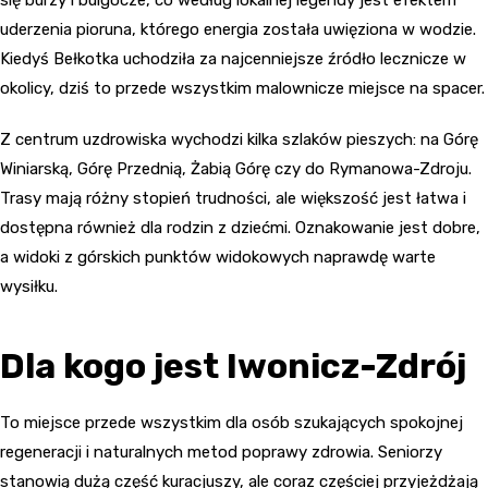
się burzy i bulgocze, co według lokalnej legendy jest efektem
uderzenia pioruna, którego energia została uwięziona w wodzie.
Kiedyś Bełkotka uchodziła za najcenniejsze źródło lecznicze w
okolicy, dziś to przede wszystkim malownicze miejsce na spacer.
Z centrum uzdrowiska wychodzi kilka szlaków pieszych: na Górę
Winiarską, Górę Przednią, Żabią Górę czy do Rymanowa-Zdroju.
Trasy mają różny stopień trudności, ale większość jest łatwa i
dostępna również dla rodzin z dziećmi. Oznakowanie jest dobre,
a widoki z górskich punktów widokowych naprawdę warte
wysiłku.
Dla kogo jest Iwonicz-Zdrój
To miejsce przede wszystkim dla osób szukających spokojnej
regeneracji i naturalnych metod poprawy zdrowia. Seniorzy
stanowią dużą część kuracjuszy, ale coraz częściej przyjeżdżają