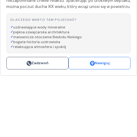
niezapomniane chwile relaksu. Spacerując po urokliwym deptaku,
można poczuć ducha XIX wieku, który wciąż unosi się w powietrzu.
DLACZEGO WARTO TAM POJECHAĆ?
uzdrawiające wody mineralne
piękna szwajcarska architektura
malownicze otoczenie Beskidu Niskiego
bogata historia uzdrowiska
relaksująca atmosfera i spokój
Zadzwoń
Nawiguj
Leaflet
|
©
OpenStreetMap
+
−