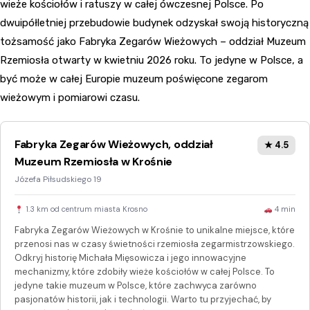
wieże kościołów i ratuszy w całej ówczesnej Polsce. Po
dwuipółletniej przebudowie budynek odzyskał swoją historyczną
tożsamość jako Fabryka Zegarów Wieżowych – oddział Muzeum
Rzemiosła otwarty w kwietniu 2026 roku. To jedyne w Polsce, a
być może w całej Europie muzeum poświęcone zegarom
wieżowym i pomiarowi czasu.
Fabryka Zegarów Wieżowych, oddział
★ 4.5
Muzeum Rzemiosła w Krośnie
Józefa Piłsudskiego 19
1.3 km od centrum miasta Krosno
4 min
Fabryka Zegarów Wieżowych w Krośnie to unikalne miejsce, które
przenosi nas w czasy świetności rzemiosła zegarmistrzowskiego.
Odkryj historię Michała Mięsowicza i jego innowacyjne
mechanizmy, które zdobiły wieże kościołów w całej Polsce. To
jedyne takie muzeum w Polsce, które zachwyca zarówno
pasjonatów historii, jak i technologii. Warto tu przyjechać, by