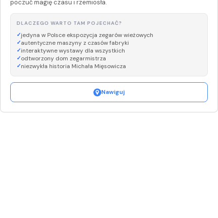
poczuć magię czasu i rzemiosła.
DLACZEGO WARTO TAM POJECHAĆ?
jedyna w Polsce ekspozycja zegarów wieżowych
autentyczne maszyny z czasów fabryki
interaktywne wystawy dla wszystkich
odtworzony dom zegarmistrza
niezwykła historia Michała Mięsowicza
Nawiguj
Leaflet
|
©
OpenStreetMap
+
−