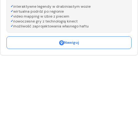
interaktywne legendy w drabiniastym wozie
wirtualna podróż po regionie
video mapping w izbie z piecem
nowoczesne gry z technologią kinect
możliwość zaprojektowania własnego haftu
Nawiguj
Leaflet
|
©
OpenStreetMap
+
−