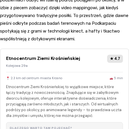
podziemiach odbyć wirtualną podróż pociągiem po okolicy, a w
izbie z piecem zobaczyć dzięki video mappingowi, jak kiedyś
przygotowywano tradycyjne posiłki. To przestrzeń, gdzie dawne
pieśni odkryte podczas badań terenowych na Podkarpaciu
spotykają się z grami w technologii kinect, a hafty i tkactwo
współistnieją z dotykowymi ekranami.
Etnocentrum Ziemi Krośnieńskiej
★ 4.7
Kolejowa 29a
2.3 km od centrum miasta Krosno
5 min
Etnocentrum Ziemi Krośnieńskiej to wyjątkowe miejsce, które
łączy tradycję z nowoczesnością. Znajdujące się w zabytkowym
dworcu kolejowym, oferuje interaktywne doświadczenia, które
przyciągają zarówno młodszych, jak i starszych. Od wirtualnych
podróży po okolicy, po animowane legendy – to prawdziwa uczta
dla zmysłów i umysłu, której nie można przegapić.
DLACZEGO WARTO TAM POJECHAĆ?