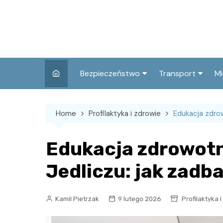
Skip
to
content
Bezpieczeństwo
Transport
Mi
Kronika policyjna
Komunikacja miej
I
Home
Profilaktyka i zdrowie
Edukacja zdrow
Wypadki i zdarzenia
Drogi i remonty
S
l
Prewencja i edukacja
Edukacja zdrowotn
policyjna
Ś
Jedliczu: jak zadba
I
Kamil Pietrzak
9 lutego 2026
Profilaktyka 