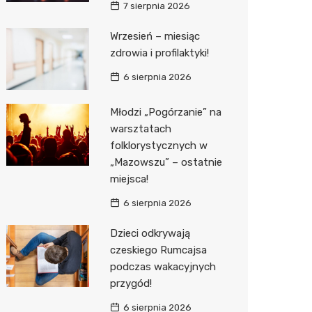
7 sierpnia 2026
Media E
Wrzesień – miesiąc
zdrowia i profilaktyki!
Media M
6 sierpnia 2026
Pepco
Sinsey
Młodzi „Pogórzanie” na
warsztatach
Action
folklorystycznych w
„Mazowszu” – ostatnie
Biedron
miejsca!
6 sierpnia 2026
Dzieci odkrywają
czeskiego Rumcajsa
podczas wakacyjnych
przygód!
6 sierpnia 2026