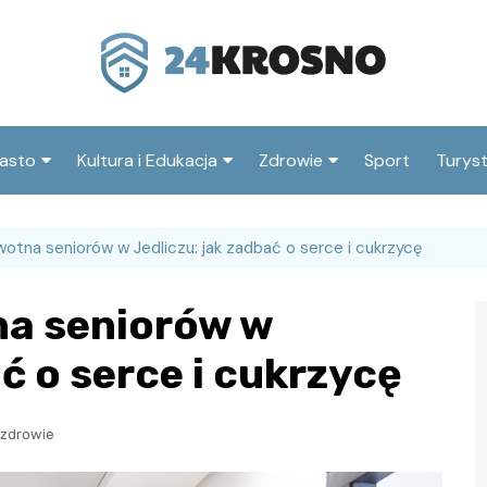
asto
Kultura i Edukacja
Zdrowie
Sport
Turys
ska
nwestycje
Koncerty i festiwale
Szpitale i medycyna
Atrak
Krosn
otna seniorów w Jedliczu: jak zadbać o serce i cukrzycę
amorząd i polityka
Teatr i sztuka
Profilaktyka i zdrowie
okalna
Atrak
Biblioteka i literatura
a seniorów w
okoli
rodowisko i ekologia
Szkoły i przedszkola
ć o serce i cukrzycę
nstytucje
Uczelnie i nauka
i zdrowie