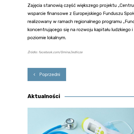
Zajęcia stanowią część większego projektu „Centru
wsparcie finansowe z Europejskiego Funduszu Społ
realizowany w ramach regionalnego programu „Fund
koncentrującego się na rozwoju kapitału ludzkiego
poziomie lokalnym.
Źródło: facebook.com/GminaJedlicze
Nawigacja
Poprzedni
wpisu
Aktualności