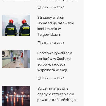
7 sierpnia 2026
Zwierzęta
Dermat
Pomoc 
Przedsz
Kino
Sklep z
Strażacy w akcji:
Sklepy specjalistyczne
Okulista
Stacja 
Klub
Wetery
Jubiler
Bohaterskie ratowanie
Sieci handlowe
Ortope
Akumul
Wesele
Optyk
Lidl
koni i mienia w
Targowiskach
Usługi
Fizjoter
Stacja p
Siłownia
Sklep w
Dino
Drukarn
7 sierpnia 2026
Dietety
Mechan
Księgar
Kauflan
Dorabia
Sportowa rywalizacja
Psychot
Sklep r
Stokrot
Lombar
seniorów w Jedliczu:
zdrowie, radość i
Sklep m
Kwiaciar
Żabka
Geodet
wspólnota w akcji
Przycho
Decath
Meble n
7 sierpnia 2026
Empik
Taxi
Burze i intensywne
opady: ostrzeżenie dla
Hebe
Fotogra
powiatu krośnieńskiego!
JYSK