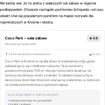
Nie każdy wie, że to jedna z większych sal zabaw w regionie
podkarpackim. Otwarcie nastąpiło pod koniec listopada i od razu
obiekt stał się popularnym punktem na mapie rozrywki dla
najmłodszych w Krośnie i okolicy.
Coco Park – sala zabaw
★ 4.6
Kazimierza Pużaka 45B
2.4 km od centrum miasta Krosno
6 min
Coco Park w Krośnie to raj dla dzieci w tropikalnym stylu, gdzie
zabawa łączy się z relaksem rodziców. Ta przestrzeń o
powierzchni prawie 700 m² oferuje różnorodne atrakcje, od
torów przeszkód po strefy z kulkami. To idealne miejsce, by w
deszczowy dzień dać dzieciom szansę na szaleństwo, a rodzicom
na chwilę wytchnienia przy pysznym napoju.
DLACZEGO WARTO TAM POJECHAĆ?
wielopoziomowy tor przeszkód
strefa z kulkami