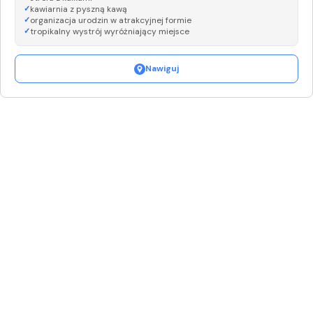
kawiarnia z pyszną kawą
organizacja urodzin w atrakcyjnej formie
tropikalny wystrój wyróżniający miejsce
Nawiguj
Leaflet
|
©
OpenStreetMap
+
−