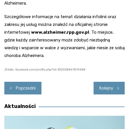
Alzheimera.
Szczegółowe informacje na temat działania infolinii oraz
zakresu jej usług można znaleźć na oficjalnej stronie
internetowej
www.alzheimer.rpp.gov.pl
. To miejsce,
gdzie każdy zainteresowany może zdobyć niezbędną
wiedzę i wsparcie w walce z wyzwaniami, jakie niesie ze sobą
choroba Alzheimera.
Źródło: facebook.com/profile.php?id=100028847874488
Nawigacja
Poprzedni
Kolejny
wpisu
Aktualności