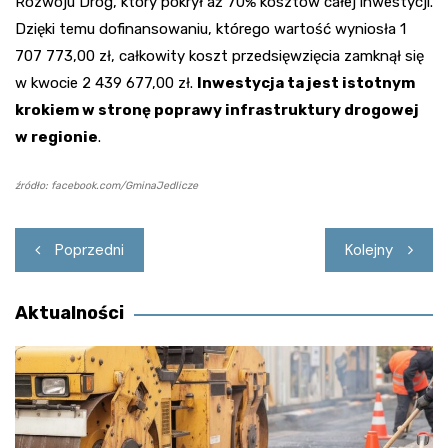
Rozwoju Dróg, który pokrył aż 70% kosztów całej inwestycji.
Dzięki temu dofinansowaniu, którego wartość wyniosła 1
707 773,00 zł, całkowity koszt przedsięwzięcia zamknął się
w kwocie 2 439 677,00 zł.
Inwestycja ta jest istotnym
krokiem w stronę poprawy infrastruktury drogowej
w regionie
.
źródło: facebook.com/GminaJedlicze
Nawigacja
Poprzedni
Kolejny
wpisu
Aktualności