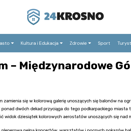
asto
Kultura i Edukacja
Zdrowie
Sport
Turys
ska
nwestycje
Koncerty i festiwale
Szpitale i medycyna
Atrak
em – Międzynarodowe Gó
Krosn
amorząd i polityka
Teatr i sztuka
Profilaktyka i zdrowie
okalna
Atrak
Biblioteka i literatura
okoli
rodowisko i ekologia
Szkoły i przedszkola
nstytucje
 zamienia się w kolorową galerię unoszących się balonów na og
Uczelnie i nauka
onad dwóch dekad przyciąga do tego podkarpackiego miasta tysi
nić widok dziesiątek kolorowych aerostatów unoszących się nad
zą plenerową pełną koncertów, warsztatów i nocnych pokazów bal