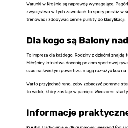
Warunki w Krośnie są naprawdę wymagające. Pagórk
zwycięstwo w tych zawodach to spory prestiż w śro
trenować i zdobywać cenne punkty do klasyfikacji.
Dla kogo są Balony na
To impreza dla każdego. Rodziny z dziećmi znajdą 
Miłośnicy lotnictwa docenią poziom sportowej rywali
czas na świeżym powietrzu, mogą rozłożyć koc na 
Warto przyjechać rano, żeby zobaczyć poranne star
to widok, który zostaje w pamięci. Wieczorne starty
Informacje praktyczne
Kiedy:
Tradycyjnie w długi majowy weekend (od śro