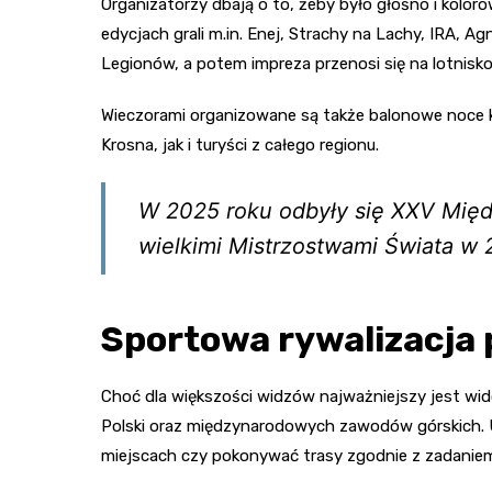
Organizatorzy dbają o to, żeby było głośno i kolor
edycjach grali m.in. Enej, Strachy na Lachy, IRA, A
Legionów, a potem impreza przenosi się na lotnisko
Wieczorami organizowane są także balonowe noce kl
Krosna, jak i turyści z całego regionu.
W 2025 roku odbyły się XXV Międ
wielkimi Mistrzostwami Świata w 
Sportowa rywalizacja 
Choć dla większości widzów najważniejszy jest wid
Polski oraz międzynarodowych zawodów górskich. U
miejscach czy pokonywać trasy zgodnie z zadanie