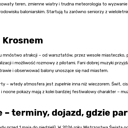
owaty teren, zmienne wiatry i trudna meteorologia to wyzwanie
dowisku baloniarskim. Startują tu zarówno seniorzy z wieloletni
d Krosnem
tu mnóstwo atrakcji – od warsztatów, przez wesołe miasteczko, 
zacji i możliwość rozmowy z pilotami. Fani dobrej muzyki przyjdą
trawie i obserwować balony unoszące się nad miastem.
ty – wtedy atmosfera jest zupełnie inna niż wieczorem. Świt, ci
 i nocne pokazy mają z kolei bardziej festiwalowy charakter – mu
 – terminy, dojazd, gdzie p
dy przed 1 maja do niedzieli). W 2026 roku Mistrzostwa Świata 