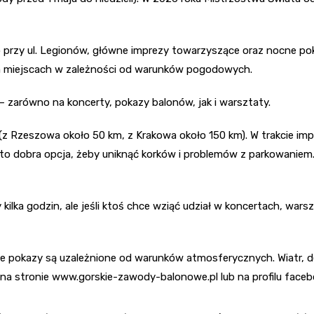
 przy ul. Legionów, główne imprezy towarzyszące oraz nocne pok
ch miejscach w zależności od warunków pogodowych.
– zarówno na koncerty, pokazy balonów, jak i warsztaty.
zeszowa około 50 km, z Krakowa około 150 km). W trakcie impr
– to dobra opcja, żeby uniknąć korków i problemów z parkowanie
lka godzin, ale jeśli ktoś chce wziąć udział w koncertach, war
ne pokazy są uzależnione od warunków atmosferycznych. Wiatr
e na stronie www.gorskie-zawody-balonowe.pl lub na profilu fac