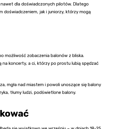
 nawet dla doświadczonych pilotów. Dlatego
m doświadczeniem, jak i juniorzy, którzy mogą
po możliwość zobaczenia balonów z bliska.
 na koncerty, a ci, którzy po prostu lubią spędzać
sza, mgła nad miastem i powoli unoszące się balony
zyka, tłumy ludzi, podświetlone balony.
arkować
odbędą się wyjątkowo we wrześniu – w dniach 18-25