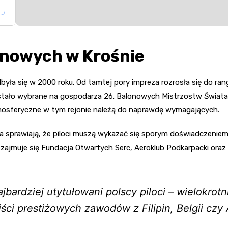
onowych w Krośnie
ła się w 2000 roku. Od tamtej pory impreza rozrosła się do ra
ostało wybrane na gospodarza 26. Balonowych Mistrzostw Świat
 atmosferyczne w tym rejonie należą do naprawdę wymagających.
a sprawiają, że piloci muszą wykazać się sporym doświadczeniem.
ą zajmuje się Fundacja Otwartych Serc, Aeroklub Podkarpacki ora
bardziej utytułowani polscy piloci – wielokrotn
ści prestiżowych zawodów z Filipin, Belgii czy A