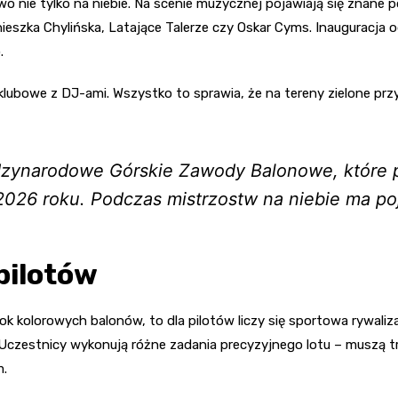
owo nie tylko na niebie. Na scenie muzycznej pojawiają się znane
gnieszka Chylińska, Latające Talerze czy Oskar Cyms. Inauguracja 
.
ubowe z DJ-ami. Wszystko to sprawia, że na tereny zielone prz
zynarodowe Górskie Zawody Balonowe, które pe
2026 roku. Podczas mistrzostw na niebie ma po
pilotów
ok kolorowych balonów, to dla pilotów liczy się sportowa rywali
czestnicy wykonują różne zadania precyzyjnego lotu – muszą t
m.