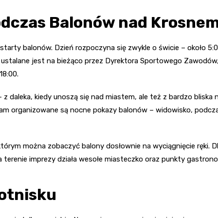
odczas Balonów nad Krosne
starty balonów. Dzień rozpoczyna się zwykle o świcie – około 5:
tu ustalane jest na bieżąco przez Dyrektora Sportowego Zawodów,
18:00.
daleka, kiedy unoszą się nad miastem, ale też z bardzo bliska n
 tam organizowane są nocne pokazy balonów – widowisko, podcza
i którym można zobaczyć balony dosłownie na wyciągnięcie ręki. 
a terenie imprezy działa wesołe miasteczko oraz punkty gastron
lotnisku