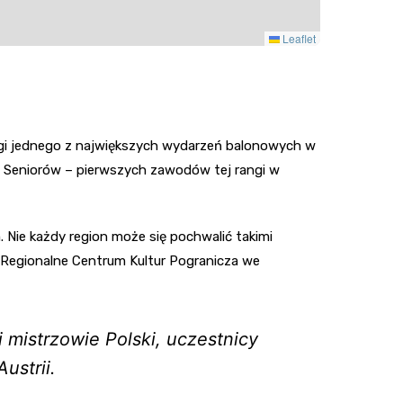
Media E
Leaflet
Media M
Pepco
Sinsey
ngi jednego z największych wydarzeń balonowych w
a Seniorów – pierwszych zawodów tej rangi w
Action
Biedron
 Nie każdy region może się pochwalić takimi
z Regionalne Centrum Kultur Pogranicza we
i mistrzowie Polski, uczestnicy
ustrii.