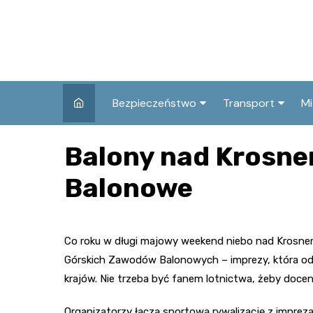
Skip
to
content
Bezpieczeństwo
Transport
Mi
Kronika policyjna
Komunikacja miej
I
Balony nad Krosn
Wypadki i zdarzenia
Drogi i remonty
S
Balonowe
l
Prewencja i edukacja
policyjna
Ś
I
Co roku w długi majowy weekend niebo nad Krosnem
Górskich Zawodów Balonowych – imprezy, która od p
krajów. Nie trzeba być fanem lotnictwa, żeby doce
Organizatorzy łączą sportową rywalizację z impre