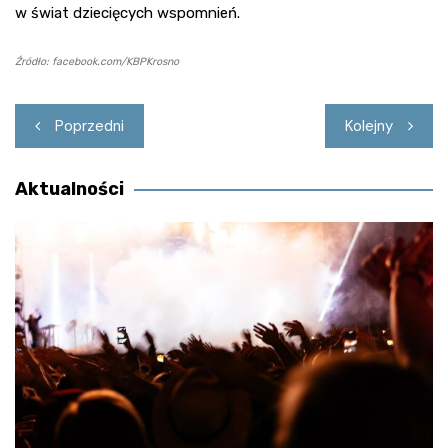
w świat dziecięcych wspomnień.
Źródło: facebook.com/KBPKrosno
Nawigacja
Poprzedni
Kolejny
wpisu
Aktualności